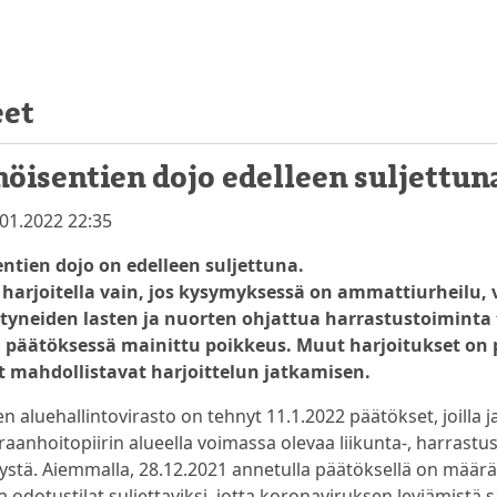
eet
öisentien dojo edelleen suljettun
01.2022 22:35
ntien dojo on edelleen suljettuna.
 harjoitella vain, jos kysymyksessä on ammattiurheilu, 
ntyneiden lasten ja nuorten ohjattua harrastustoiminta
 päätöksessä mainittu poikkeus. Muut harjoitukset on 
 mahdollistavat harjoittelun jatkamisen.
 aluehallintovirasto on tehnyt 11.1.2022 päätökset, joilla j
anhoitopiirin alueella voimassa olevaa liikunta-, harrastus- 
stä. Aiemmalla, 28.12.2021 annetulla päätöksellä on määrät
 ja odotustilat suljettaviksi, jotta koronaviruksen leviämistä