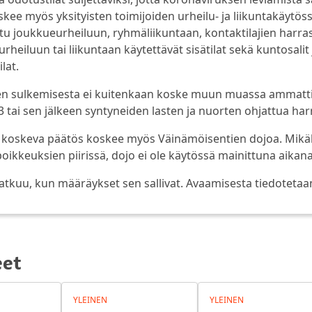
ee myös yksityisten toimijoiden urheilu- ja liikuntakäytössä 
ttu joukkueurheiluun, ryhmäliikuntaan, kontaktilajien har
rheiluun tai liikuntaan käytettävät sisätilat sekä kuntosali
ilat.
jen sulkemisesta ei kuitenkaan koske muun muassa ammatti
 tai sen jälkeen syntyneiden lasten ja nuorten ohjattua har
koskeva päätös koskee myös Väinämöisentien dojoa. Mikäli 
ikkeuksien piirissä, dojo ei ole käytössä mainittuna aikana
jatkuu, kun määräykset sen sallivat. Avaamisesta tiedotetaa
eet
YLEINEN
YLEINEN