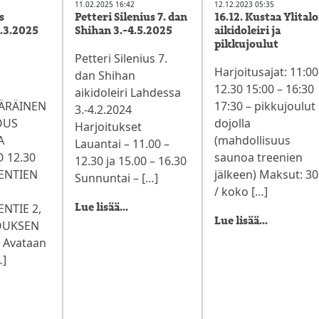
11.02.2025 16:42
12.12.2023 05:35
s
Petteri Silenius 7. dan
16.12. Kustaa Ylital
8.3.2025
Shihan 3.-4.5.2025
aikidoleiri ja
pikkujoulut
Petteri Silenius 7.
O
Harjoitusajat: 11:00
dan Shihan
12.30 15:00 – 16:30
aikidoleiri Lahdessa
ÄRÄINEN
17:30 – pikkujoulut
3.-4.2.2024
OUS
dojolla
Harjoitukset
A
(mahdollisuus
Lauantai – 11.00 –
O 12.30
saunoa treenien
12.30 ja 15.00 – 16.30
ENTIEN
jälkeen) Maksut: 30
Sunnuntai – […]
/ koko […]
NTIE 2,
Lue lisää...
Lue lisää...
OUKSEN
. Avataan
…]