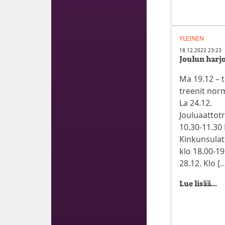
YLEINEN
18.12.2022 23:23
Joulun harjo
Ma 19.12 – t
treenit norm
La 24.12.
Jouluaattotr
10.30-11.30
Kinkunsulat
klo 18.00-19
28.12. Klo [
Lue lisää...