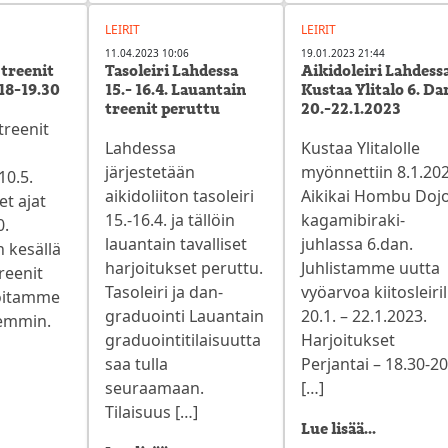
LEIRIT
LEIRIT
11.04.2023 10:06
19.01.2023 21:44
 treenit
Tasoleiri Lahdessa
Aikidoleiri Lahdessa
18-19.30
15.- 16.4. Lauantain
Kustaa Ylitalo 6. Da
treenit peruttu
20.-22.1.2023
treenit
Lahdessa
Kustaa Ylitalolle
järjestetään
myönnettiin 8.1.20
10.5.
aikidoliiton tasoleiri
Aikikai Hombu Doj
et ajat
15.-16.4. ja tällöin
kagamibiraki-
0.
lauantain tavalliset
juhlassa 6.dan.
kesällä
harjoitukset peruttu.
Juhlistamme uutta
reenit
Tasoleiri ja dan-
vyöarvoa kiitosleiril
moitamme
graduointi Lauantain
20.1. – 22.1.2023.
emmin.
graduointitilaisuutta
Harjoitukset
saa tulla
Perjantai – 18.30-20
seuraamaan.
[…]
Tilaisuus […]
Lue lisää...