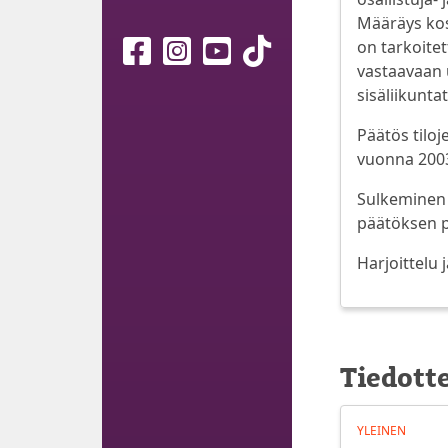
Määräys kosk
on tarkoite
vastaavaan u
sisäliikuntat
Päätös tilo
vuonna 2003
Sulkeminen 
päätöksen po
Harjoittelu 
Tiedott
YLEINEN