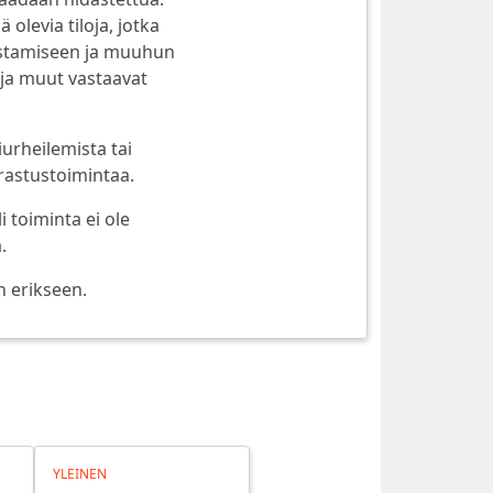
olevia tiloja, jotka
rastamiseen ja muuhun
t ja muut vastaavat
urheilemista tai
rastustoimintaa.
toiminta ei ole
.
n erikseen.
YLEINEN