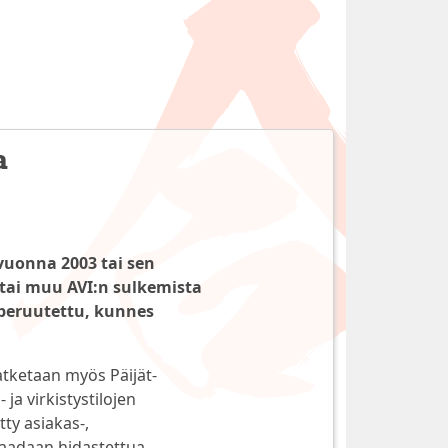
a
vuonna 2003 tai sen
 tai muu AVI:n sulkemista
peruutettu, kunnes
atketaan myös Päijät-
ja virkistystilojen
ty asiakas-,
 saadaan hidastettua.