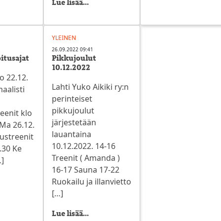
Lue lisää...
YLEINEN
26.09.2022 09:41
itusajat
Pikkujoulut
10.12.2022
o 22.12.
Lahti Yuko Aikiki ry:n
aalisti
perinteiset
pikkujoulut
eenit klo
järjestetään
 Ma 26.12.
lauantaina
ustreenit
10.12.2022. 14-16
.30 Ke
Treenit ( Amanda )
…]
16-17 Sauna 17-22
Ruokailu ja illanvietto
[…]
Lue lisää...