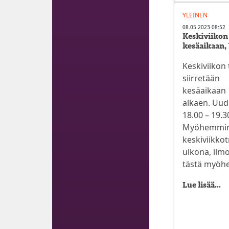
YLEINEN
08.05.2023 08:52
Keskiviikon
kesäaikaan, 
Keskiviikon 
siirretään
kesäaikaan 
alkaen. Uud
18.00 – 19.3
Myöhemmin 
keskiviikkot
ulkona, il
tästä myöh
Lue lisää...