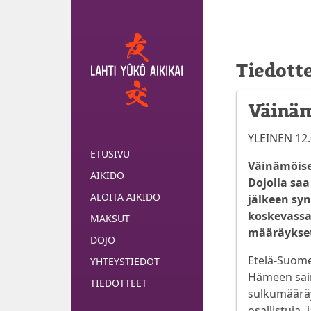
Tiedott
Väinäm
YLEINEN 12.
ETUSIVU
Väinämöise
AIKIDO
Dojolla saa
ALOITA AIKIDO
jälkeen sy
koskevassa
MAKSUT
määräykset
DOJO
Etelä-Suomen
YHTEYSTIEDOT
Hämeen saira
TIEDOTTEET
sulkumääräy
osallistuja-