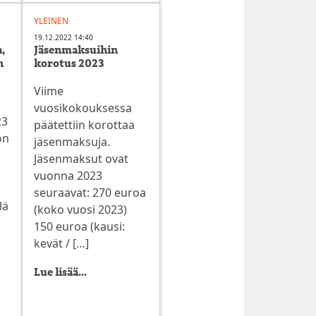
YLEINEN
19.12.2022 14:40
,
Jäsenmaksuihin
n
korotus 2023
Viime
vuosikokouksessa
23
päätettiin korottaa
on
jäsenmaksuja.
Jäsenmaksut ovat
vuonna 2023
seuraavat: 270 euroa
lä
(koko vuosi 2023)
150 euroa (kausi:
kevät / […]
Lue lisää...