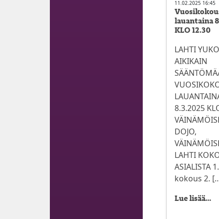
11.02.2025 16:45
Vuosikokou
lauantaina 
KLO 12.30
LAHTI YUK
AIKIKAIN
SÄÄNTÖMÄ
VUOSIKOK
LAUANTAIN
8.3.2025 KL
VÄINÄMÖIS
DOJO,
VÄINÄMÖISE
LAHTI KOK
ASIALISTA 1
kokous 2. [
Lue lisää...