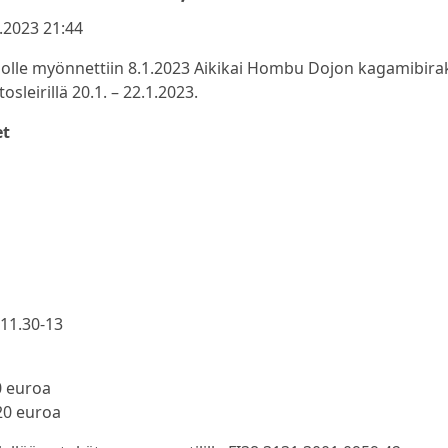
.2023 21:44
alolle myönnettiin 8.1.2023 Aikikai Hombu Dojon kagamibirak
osleirillä 20.1. – 22.1.2023.
et
 11.30-13
0 euroa
 20 euroa