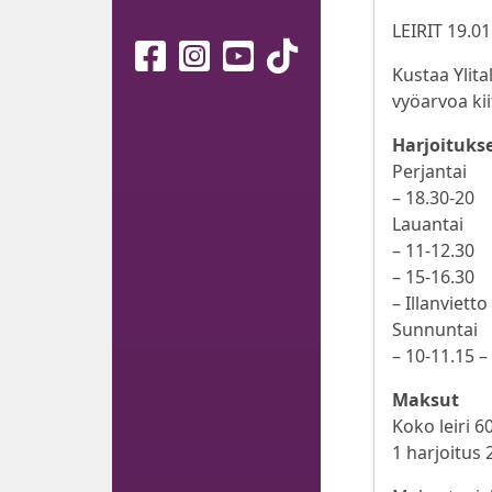
LEIRIT 19.01
Kustaa Ylit
vyöarvoa kiit
Harjoituks
Perjantai
– 18.30-20
Lauantai
– 11-12.30
– 15-16.30
– Illanvietto
Sunnuntai
– 10-11.15 –
Maksut
Koko leiri 6
1 harjoitus