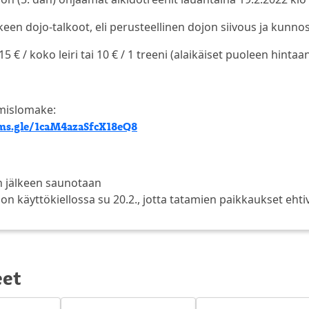
keen dojo-talkoot, eli perusteellinen dojon siivous ja kunno
15 € / koko leiri tai 10 € / 1 treeni (alaikäiset puoleen hintaan
mislomake:
rms.gle/1caM4azaSfcX18eQ8
un jälkeen saunotaan
on käyttökiellossa su 20.2., jotta tatamien paikkaukset eht
eet