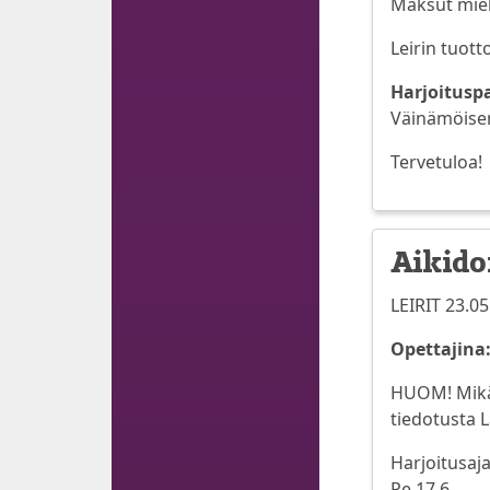
Maksut miele
Leirin tuot
Harjoitusp
Väinämöisen
Tervetuloa!
Aikido
LEIRIT 23.05
Opettajina:
HUOM! Mikäli
tiedotusta L
Harjoitusaja
Pe 17.6.