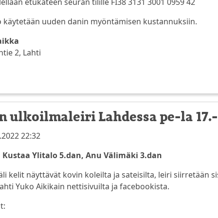
llään etukäteen seuran tilille FI38 3131 3001 0959 42
to käytetään uuden danin myöntämisen kustannuksiin.
aikka
tie 2, Lahti
n ulkoilmaleiri Lahdessa pe-la 17.
.2022 22:32
 Kustaa Ylitalo 5.dan, Anu Välimäki 3.dan
 kelit näyttävät kovin koleilta ja sateisilta, leiri siirretään
ahti Yuko Aikikain nettisivuilta ja facebookista.
t: