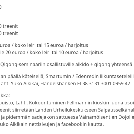
0
0 treenit
0 treenit
roa / koko leiri tai 15 euroa / harjoitus
lle 20 euroa / koko leiri tai 10 euroa / harjoitus
Qigong-seminaariin osallistuville aikido + qigong yhteensä 
n päällä käteisellä, Smartumin / Edenredin liikuntaseteleillä t
ahti Yuko Aikikai, Handelsbanken FI 38 3131 3001 0959 42
ikka:
puisto, Lahti. Kokoontuminen Fellmannin kioskin luona osoit
reenit siirretään Lahden Urheilukeskukseen Salpausselkähal
a pidemmän sadejakon sattuessa Väinämöisentien Dojolle (
uko Aikikain nettisivujen ja facebookin kautta.