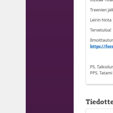
Treenien jäl
Leirin hinta 
Tervetuloa!
Ilmoittautu
https://fo
PS. Talkoil
PPS. Tatami 
Tiedott