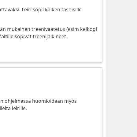
ttavaksi. Leiri sopii kaiken tasoisille
sään mukainen treenivaatetus (esim keikogi
tille sopivat treenijalkineet.
ien ohjelmassa huomioidaan myös
ita leirille.