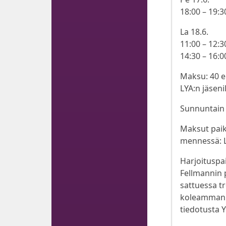
18:00 – 19:3
La 18.6.
11:00 – 12:3
14:30 – 16:0
Maksu: 40 eu
LYA:n jäseni
Sunnuntain 
Maksut paika
mennessä: L
Harjoituspa
Fellmannin 
sattuessa t
koleamman j
tiedotusta Y