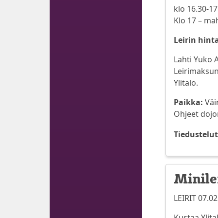
klo 16.30-17
Klo 17 – mah
Leirin hint
Lahti Yuko 
Leirimaksun 
Ylitalo.
Paikka:
Väi
Ohjeet dojo
Tiedustelut
Minilei
LEIRIT 07.02
Kustaa Ylita