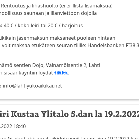
 Rentoutus ja lihashuolto (ei erillistä lisämaksua)
dollisuus saunaan ja illanviettoon dojolla
a:
40 € / koko leiri tai 20 € / harjoitus
Aikikain jäsenmaksun maksaneet puoleen hintaan
voit maksaa etukäteen seuran tilille: Handelsbanken FI38 31
nämöisentien Dojo, Väinämöisentie 2, Lahti
n sisäänkäyntiin löydät
.
täältä
:
info@lahtiyukoaikikai.net
ri Kustaa Ylitalo 5.dan la 19.2.202
.2022 18:40
lon (5. dan) ohjaamat aikidotreenit lauantaina 19.2.2022 klo 