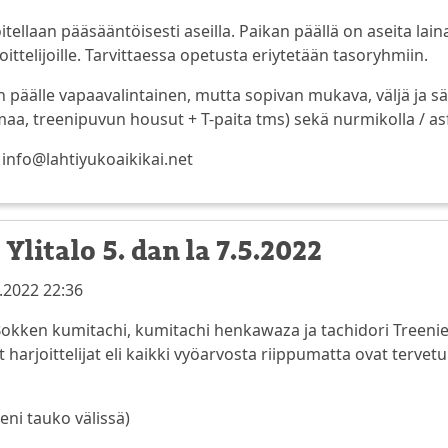
oitellaan pääsääntöisesti aseilla. Paikan päällä on aseita laina
oittelijoille. Tarvittaessa opetusta eriytetään tasoryhmiin.
in päälle vapaavalintainen, mutta sopivan mukava, väljä ja 
a, treenipuvun housut + T-paita tms) sekä nurmikolla / asfal
 info@lahtiyukoaikikai.net
Ylitalo 5. dan la 7.5.2022
.2022 22:36
okken kumitachi, kumitachi henkawaza ja tachidori Treen
harjoittelijat eli kaikki vyöarvosta riippumatta ovat tervetulle
ieni tauko välissä)