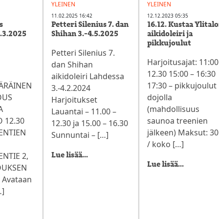
YLEINEN
YLEINEN
11.02.2025 16:42
12.12.2023 05:35
s
Petteri Silenius 7. dan
16.12. Kustaa Ylital
8.3.2025
Shihan 3.-4.5.2025
aikidoleiri ja
pikkujoulut
Petteri Silenius 7.
O
Harjoitusajat: 11:00
dan Shihan
12.30 15:00 – 16:30
aikidoleiri Lahdessa
ÄRÄINEN
17:30 – pikkujoulut
3.-4.2.2024
OUS
dojolla
Harjoitukset
A
(mahdollisuus
Lauantai – 11.00 –
O 12.30
saunoa treenien
12.30 ja 15.00 – 16.30
ENTIEN
jälkeen) Maksut: 30
Sunnuntai – […]
/ koko […]
NTIE 2,
Lue lisää...
Lue lisää...
OUKSEN
. Avataan
…]