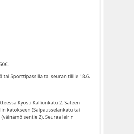
50€.
ai Sporttipassilla tai seuran tilille 18.6.
teessa Kyösti Kallionkatu 2. Sateen
lin katokseen (Salpausselänkatu tai
väinämöisentie 2). Seuraa leirin