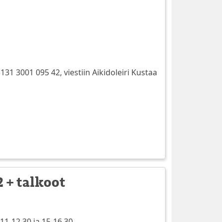
31 3001 095 42, viestiin Aikidoleiri Kustaa
2 + talkoot
11-12.30 ja 15-16.30.