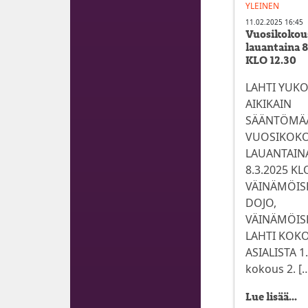
YLEINEN
11.02.2025 16:45
Vuosikokou
lauantaina 
KLO 12.30
LAHTI YUK
AIKIKAIN
SÄÄNTÖMÄ
VUOSIKOK
LAUANTAIN
8.3.2025 KL
VÄINÄMÖIS
DOJO,
VÄINÄMÖISE
LAHTI KOK
ASIALISTA 1
kokous 2. [
Lue lisää...