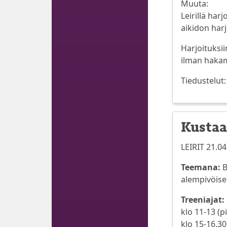
Muuta:
Leirillä harj
aikidon harj
Harjoituksi
ilman hakama
Tiedustelut:
Kustaa 
LEIRIT 21.04
Teemana:
B
alempivöiset 
Treeniajat:
klo 11-13 (p
klo 15-16.30